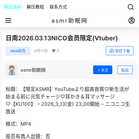
网站说明
解压教程
联系方式
asmr助眠网
日南2026.03.13NICO会员限定(Vtuber)
0
nico会员
4月11日
前往下载
asmr助眠网
关注
私信
标题：【限定ASMR】YouTubeより超高音質♡新生活が
始まる前に元気チャージ♡耳かき＆耳マッサージ
♡【KU100】 – 2026_3_13(金) 23_00開始 – ニコニコ生
放送
格式：MP4
是否有真人出镜：否