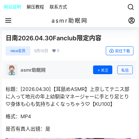
网站说明
解压教程
联系方式
asmr助眠网
日南2026.04.30Fanclub限定内容
0
nico会员
5月10日
前往下载
asmr助眠网
关注
私信
标题：[2026.04.30]【耳舐めASMR】上京してテニス部
に入って地元の年上幼馴染マネージャーに手とり足とり
♡身体も心も気持ちよくなっちゃう♡【KU100】
格式：MP4
是否有真人出镜：是