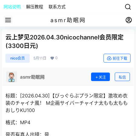
网站说明
解压教程
联系方式
asmr助眠网
云上梦见2026.04.30nicochannel会员限定
(3300日元)
0
nico会员
5月11日
前往下载
asmr助眠网
关注
私信
标题：[2026.04.30]【びっぐらぶプラン限定】激攻め衣
装のチャイナ風！ M企画サイバーチャイナ太もも太もも
おしりKU100
格式：MP4
是否有真人出镜：是