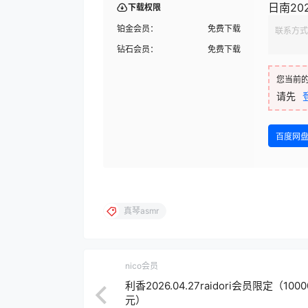
日南202
下载权限
铂金会员：
免费下载
联系方式
钻石会员：
免费下载
您当前
请先
百度网
真琴asmr
nico会员
利香2026.04.27raidori会员限定（100
元）