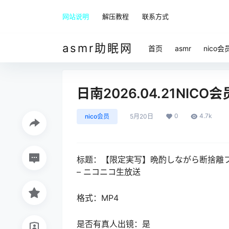
网站说明
解压教程
联系方式
asmr助眠网
首页
asmr
nico会
日南2026.04.21NICO
0
4.7k
nico会员
5月20日
标题：【限定実写】晩酌しながら断捨離ファッシ
– ニコニコ生放送
格式：MP4
是否有真人出镜：是