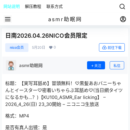
网站说明
解压教程
联系方式
asmr助眠网
日南2026.04.26NICO会员限定
0
nico会员
5月20日
前往下载
asmr助眠网
关注
私信
标题：【実写耳舐め】冒頭無料！♡黒髪あおバニーちゃ
んとイースター♡密着いちゃらぶ耳舐め♡(当日網タイツ
になるかも…？)【KU100_ASMR_Ear licking】 –
2026_4_26(日) 23_30開始 – ニコニコ生放送
格式：MP4
是否有真人出镜：是