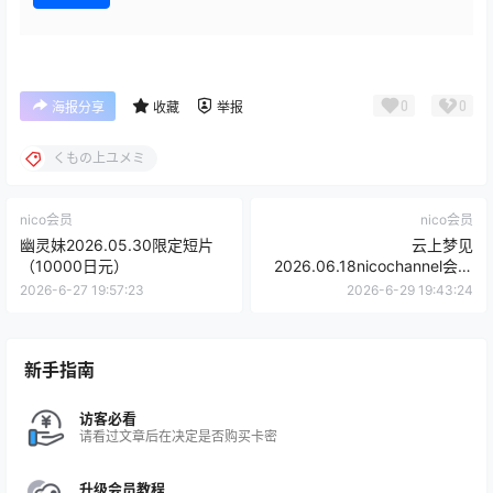
0
0
海报分享
收藏
举报
くもの上ユメミ
nico会员
nico会员
幽灵妹2026.05.30限定短片
云上梦见
（10000日元）
2026.06.18nicochannel会员
限定
2026-6-27 19:57:23
2026-6-29 19:43:24
新手指南
访客必看
请看过文章后在决定是否购买卡密
升级会员教程