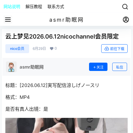
网站说明
解压教程
联系方式
asmr助眠网
云上梦见2026.06.12nicochannel会员限定
0
nico会员
6月29日
前往下载
asmr助眠网
关注
私信
标题：[2026.06.12]実写配信涼しげノースリ
格式：MP4
是否有真人出镜：是