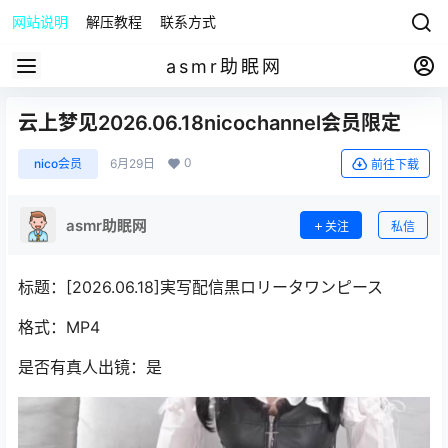
网站说明
解压教程
联系方式
asmr助眠网
云上梦见2026.06.18nicochannel会员限定
0
nico会员
6月29日
前往下载
asmr助眠网
关注
私信
标题：[2026.06.18]実写配信黒ロリータワンピース
格式：MP4
是否有真人出镜：是