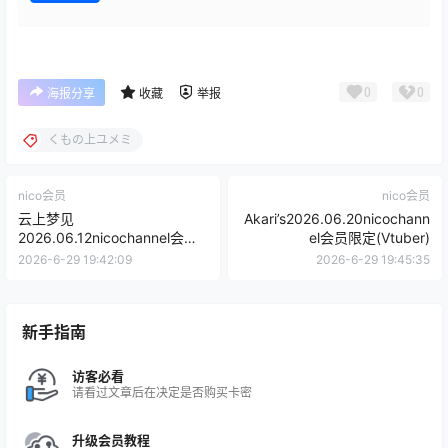
0
0
海报分享
收藏
举报
くもの上ユメミ
nico会员
nico会员
云上梦见
Akari’s2026.06.20nicochann
2026.06.12nicochannel会员
el会员限定(Vtuber)
限定
2026-6-29 19:42:09
2026-6-29 19:45:35
新手指南
访客必看
请看过文章后在决定是否购买卡密
升级会员教程