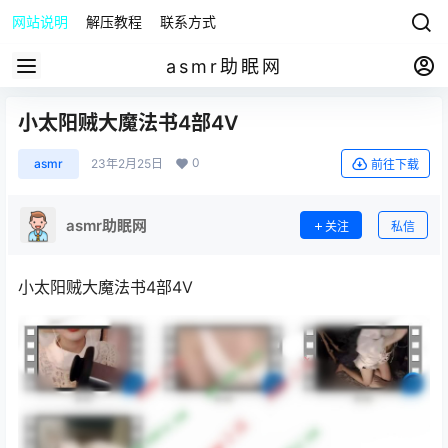
网站说明
解压教程
联系方式
asmr助眠网
小太阳贼大魔法书4部4V
0
asmr
23年2月25日
前往下载
asmr助眠网
关注
私信
小太阳贼大魔法书4部4V